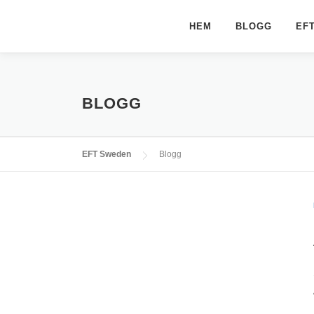
Hoppa
till
HEM
BLOGG
EF
innehåll
BLOGG
EFT Sweden
Blogg
B
l
o