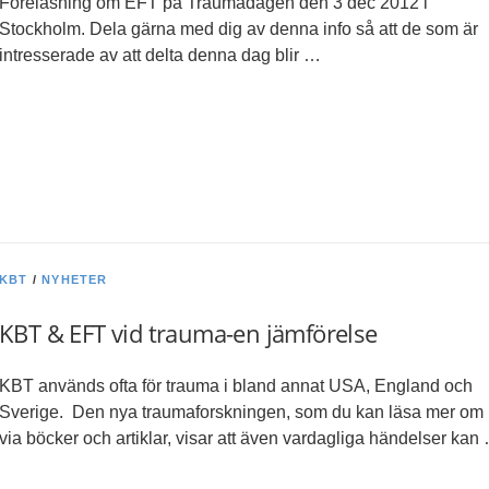
Föreläsning om EFT på Traumadagen den 3 dec 2012 i
Stockholm. Dela gärna med dig av denna info så att de som är
intresserade av att delta denna dag blir …
KBT
/
NYHETER
KBT & EFT vid trauma-en jämförelse
KBT används ofta för trauma i bland annat USA, England och
Sverige. Den nya traumaforskningen, som du kan läsa mer om
via böcker och artiklar, visar att även vardagliga händelser kan