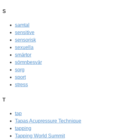
S
samtal
sensitive
sensorisk
sexuella
smärtor
sömnbesvär
sorg
sport
stress
T
tap
Tapas Acupressure Technique
tapping
Tapping World Summit