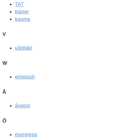
TAT
trainer
trauma
V
våldtäkt
W
whiplash
Å
ångest
Ö
övergrepp