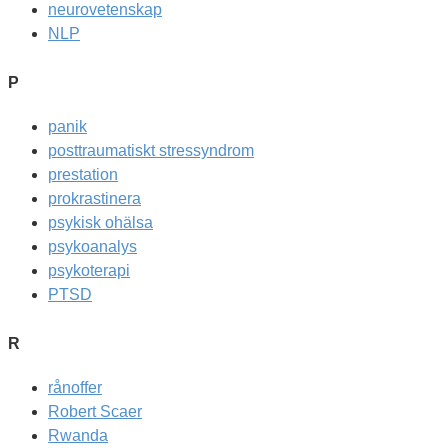
neurovetenskap
NLP
P
panik
posttraumatiskt stressyndrom
prestation
prokrastinera
psykisk ohälsa
psykoanalys
psykoterapi
PTSD
R
rånoffer
Robert Scaer
Rwanda