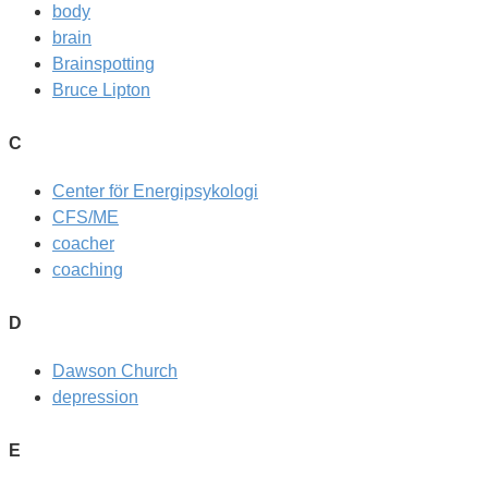
body
brain
Brainspotting
Bruce Lipton
C
Center för Energipsykologi
CFS/ME
coacher
coaching
D
Dawson Church
depression
E