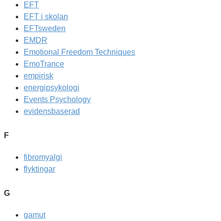
EFT
EFT i skolan
EFTsweden
EMDR
Emotional Freedom Techniques
EmoTrance
empirisk
energipsykologi
Events Psychology
evidensbaserad
F
fibromyalgi
flyktingar
G
gamut