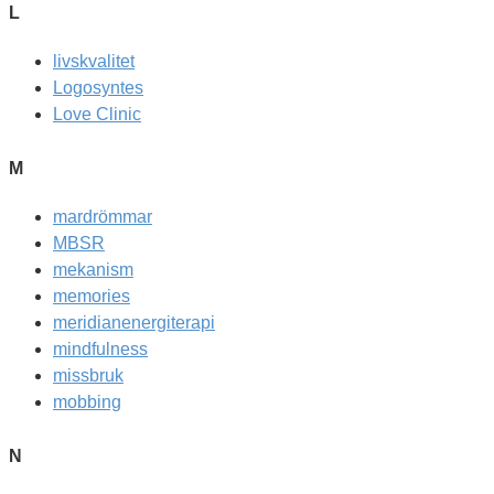
L
livskvalitet
Logosyntes
Love Clinic
M
mardrömmar
MBSR
mekanism
memories
meridianenergiterapi
mindfulness
missbruk
mobbing
N