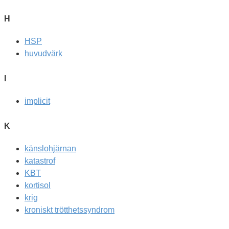
H
HSP
huvudvärk
I
implicit
K
känslohjärnan
katastrof
KBT
kortisol
krig
kroniskt trötthetssyndrom