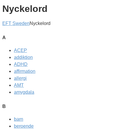
Nyckelord
EFT Sweden
Nyckelord
A
ACEP
addiktion
ADHD
affirmation
allergi
AMT
amygdala
B
barn
beroende