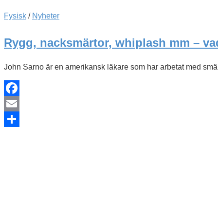
Fysisk
/
Nyheter
Rygg, nacksmärtor, whiplash mm – va
John Sarno är en amerikansk läkare som har arbetat med smärt
Facebook
Email
Dela