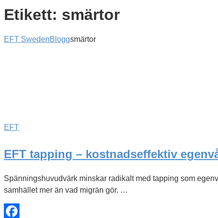
Etikett:
smärtor
EFT Sweden
Blogg
smärtor
EFT
EFT tapping – kostnadseffektiv egenv
Spänningshuvudvärk minskar radikalt med tapping som egenvår
samhället mer än vad migrän gör. …