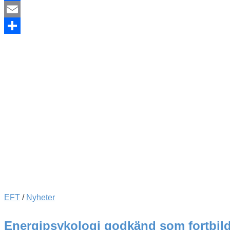
Facebook
Email
Dela
EFT
/
Nyheter
Energipsykologi godkänd som fortbil