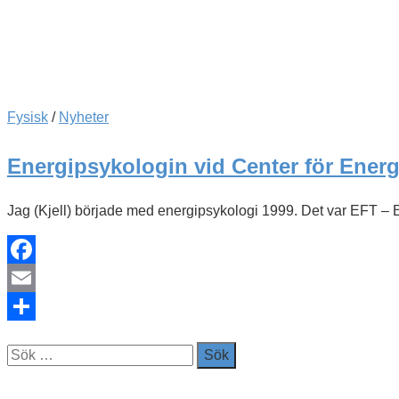
Fysisk
/
Nyheter
Energipsykologin vid Center för Energ
Jag (Kjell) började med energipsykologi 1999. Det var EFT – E
Facebook
Email
Dela
Sök
efter: