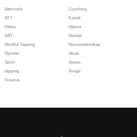
Alternativ
Coaching
EFT
Fysisk
Hälsa
Hjärna
KBT
Mental
Mindful Tapping
Neurovetenskap
Nyheter
Skola
Sport
Stress
tapping
Terapi
Trauma