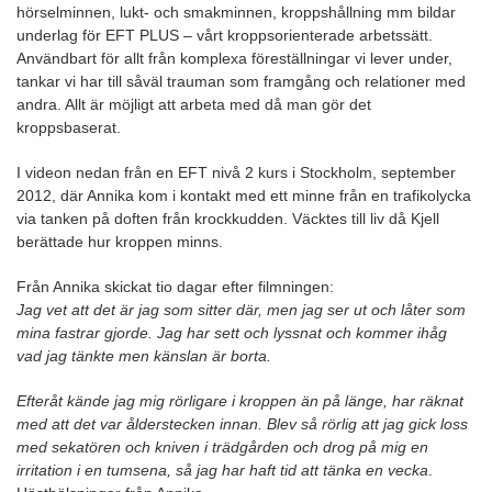
hörselminnen, lukt- och smakminnen, kroppshållning mm bildar
underlag för EFT PLUS – vårt kroppsorienterade arbetssätt.
Användbart för allt från komplexa föreställningar vi lever under,
tankar vi har till såväl trauman som framgång och relationer med
andra. Allt är möjligt att arbeta med då man gör det
kroppsbaserat.
I videon nedan från en EFT nivå 2 kurs i Stockholm, september
2012, där Annika kom i kontakt med ett minne från en trafikolycka
via tanken på doften från krockkudden. Väcktes till liv då Kjell
berättade hur kroppen minns.
Från Annika skickat tio dagar efter filmningen:
Jag vet att det är jag som sitter där, men jag ser ut och låter som
mina fastrar gjorde. Jag har sett och lyssnat och kommer ihåg
vad jag tänkte men känslan är borta.
Efteråt kände jag mig rörligare i kroppen än på länge, har räknat
med att det var ålderstecken innan. Blev så rörlig att jag gick loss
med sekatören och kniven i trädgården och drog på mig en
irritation i en tumsena, så jag har haft tid att tänka en vecka
.