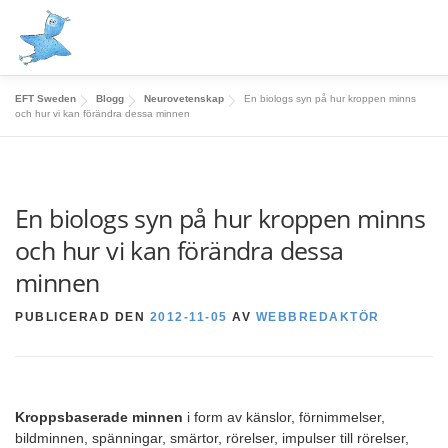
Hoppa
till
innehåll
EFT Sweden
Blogg
Neurovetenskap
En biologs syn på hur kroppen minns
HEM
BLOGG
EFT
MINDFUL TAPPING®
EN
och hur vi kan förändra dessa minnen
FORSKNING OCH KUNSKAP
VIDEO
OM OSS
En biologs syn på hur kroppen minns
och hur vi kan förändra dessa
minnen
PUBLICERAD DEN
2012-11-05
AV
WEBBREDAKTÖR
Kroppsbaserade minnen
i form av känslor, förnimmelser,
bildminnen, spänningar, smärtor, rörelser, impulser till rörelser,