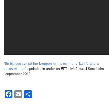
“En biologs syn på hur kroppen minns och hur vi kan förändra
dessa minnen”
spelades in under en EFT nivå 2 kurs i Stockholm
i september 2012
Facebook
Email
Dela