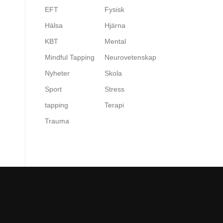
EFT
Fysisk
Hälsa
Hjärna
KBT
Mental
Mindful Tapping
Neurovetenskap
Nyheter
Skola
Sport
Stress
tapping
Terapi
Trauma