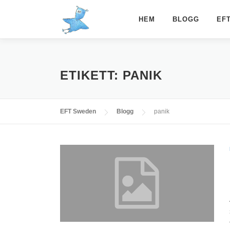
Hoppa
till
HEM
BLOGG
EF
innehåll
ETIKETT:
PANIK
EFT Sweden
Blogg
panik