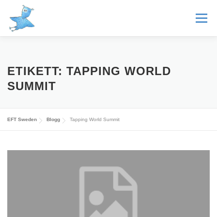
Hoppa
till
Meny
innehåll
HEM
BLOGG
EFT
MINDFUL TAPPING®
ETIKETT:
TAPPING WORLD
SUMMIT
ENERGIPSYKOLOGI
FORSKNING OCH KUNSKAP
EFT Sweden
Blogg
Tapping World Summit
VIDEO
OM OSS