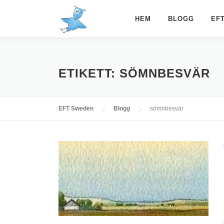
Hoppa
till
HEM
BLOGG
EF
innehåll
ETIKETT:
SÖMNBESVÄR
EFT Sweden
Blogg
sömnbesvär