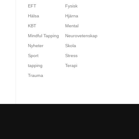
EFT
Fysisk
Hälsa
Hjärna
KBT
Mental
Mindful Tapping
Neurovetenskap
Nyheter
Skola
Sport
Stress
tapping
Terapi
Trauma