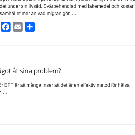
det under sin livstid. Svårbehandlad med läkemedel och kostar
samhället mer än vad migrän gör. …
Facebook
Email
Dela
ågot åt sina problem?
för EFT är att många inser att det är en effektiv metod för hälsa
om …