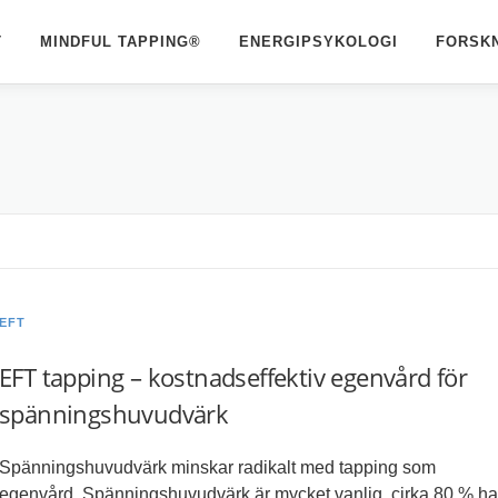
T
MINDFUL TAPPING®
ENERGIPSYKOLOGI
FORSK
EFT
EFT tapping – kostnadseffektiv egenvård för
spänningshuvudvärk
Spänningshuvudvärk minskar radikalt med tapping som
egenvård. Spänningshuvudvärk är mycket vanlig, cirka 80 % ha