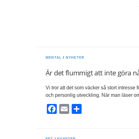
MENTAL
/
NYHETER
Är det flummigt att inte göra n
Vi tror att det som väcker så stort intresse 
och personlig utveckling. När man läser 
Facebook
Email
Dela
EFT
/
NYHETER