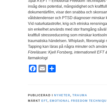
Spår A EFT – Emotional Freedom Techniques™
insåg dess potential, mångsidighet och kraftfu
dokumentärfilm, visar den snabba och skonsamm
våldstendenser och PTSD diagnoser minskar kraf
Vid naturkatastrofer, krig och etniska rensning
sin enkelhet används med stor framgång såväl 
kraftfull stressreducering som minskar kortisol
traumatiska händelsen. Whiplash, fibromyalgi mf
Tapping kan läras på några minuter och använ
Föreläsare: Kjell Forsberg, internationell EFT
farmakologi
Facebook
Email
Dela
PUBLICERAD I
NYHETER
,
TRAUMA
MÄRKT
EFT
,
EMOTIONAL FREEDOM TECHNIQU