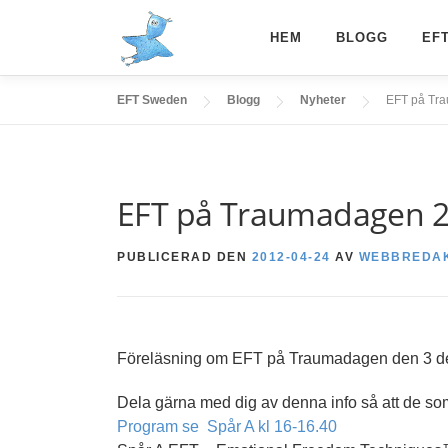
Hoppa
till
HEM
BLOGG
EF
innehåll
EFT Sweden
Blogg
Nyheter
EFT på Tr
EFT på Traumadagen 
PUBLICERAD DEN
2012-04-24
AV
WEBBREDA
Föreläsning om EFT på Traumadagen den 3 de
Dela gärna med dig av denna info så att de som
Program se Spår A kl 16-16.40