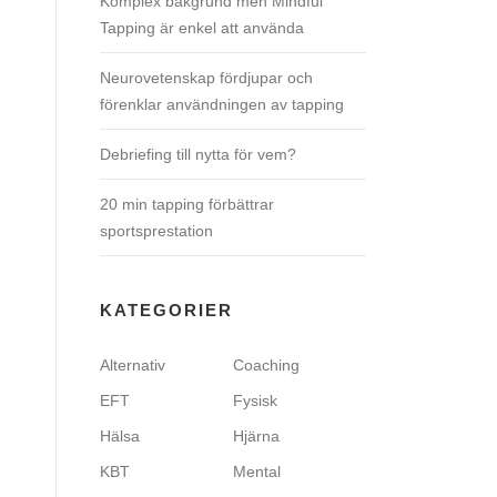
Komplex bakgrund men Mindful
Tapping är enkel att använda
Neurovetenskap fördjupar och
förenklar användningen av tapping
Debriefing till nytta för vem?
20 min tapping förbättrar
sportsprestation
KATEGORIER
Alternativ
Coaching
EFT
Fysisk
Hälsa
Hjärna
KBT
Mental