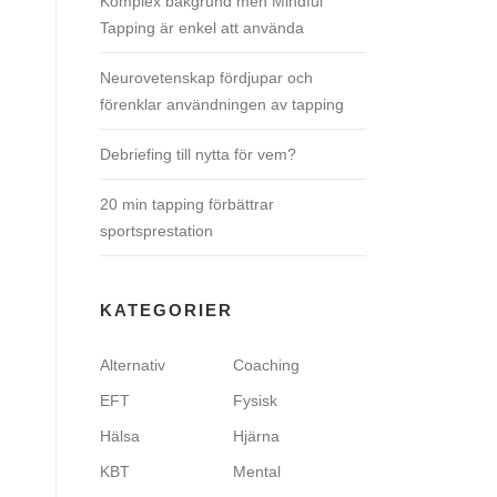
Komplex bakgrund men Mindful
Tapping är enkel att använda
Neurovetenskap fördjupar och
förenklar användningen av tapping
Debriefing till nytta för vem?
20 min tapping förbättrar
sportsprestation
KATEGORIER
Alternativ
Coaching
EFT
Fysisk
Hälsa
Hjärna
KBT
Mental