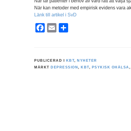
När får patienter i behov av vård rätt att välja s
När kan metoder med empirisk evidens vara akt
Länk till artikel i SvD
Facebook
Email
Dela
PUBLICERAD I
KBT
,
NYHETER
MÄRKT
DEPRESSION
,
KBT
,
PSYKISK OHÄLSA