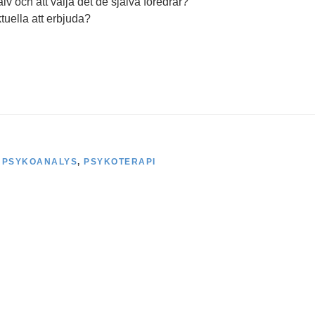
jälv och att välja det de själva föredrar?
uella att erbjuda?
,
PSYKOANALYS
,
PSYKOTERAPI