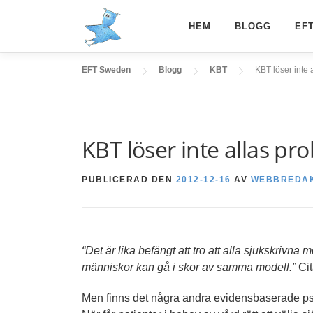
Hoppa
till
HEM
BLOGG
EF
innehåll
EFT Sweden
Blogg
KBT
KBT löser inte 
KBT löser inte allas pr
PUBLICERAD DEN
2012-12-16
AV
WEBBREDA
“Det är lika befängt att tro att alla sjukskrivna
människor kan gå i skor av samma modell.”
Cit
Men finns det några andra evidensbaserade p