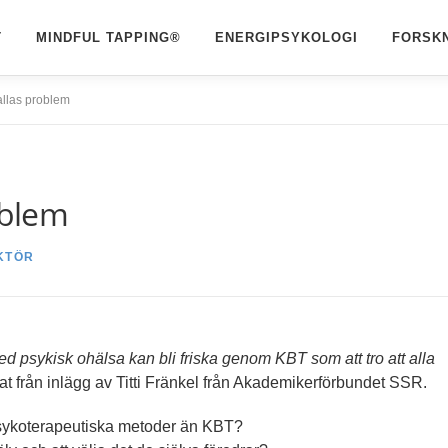
T
MINDFUL TAPPING®
ENERGIPSYKOLOGI
FORSK
allas problem
oblem
KTÖR
 med psykisk ohälsa kan bli friska genom KBT som att tro att alla
at från inlägg av Titti Fränkel från Akademikerförbundet SSR.
sykoterapeutiska metoder än KBT?