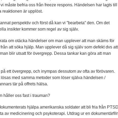
vi måste befria oss från freeze respons. Händelsen har lagts till
a reaktionen är upplöst.
t annat perspektiv och först då kan vi ”bearbeta” den. Om det
uella insikter kommer som regel av sig själv.
t prata om otäcka händelser om man upplever att man skäms för
rån att söka hjälp. Man upplever då sig själv som defekt dvs att
tt man blir utsatt för övergrepp. Dessa tankar kan göra att man
 på ett övergrepp, och inympas dessutom av ofta av förövaren.
n lösas med samma metoder som löser själva händelsen /
nars tär på offrets hälsa.
 håller oss fast i trauman?
okumenterats hjälpa amerikanska soldater att bli fria från PTS
älpta av medicinering och psykoterapi. Utdrag ur en dokumentärfi