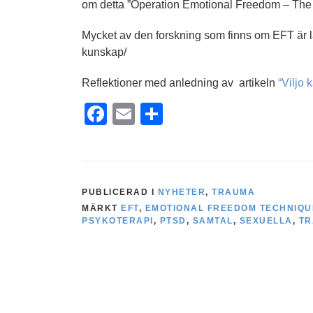
om detta ”Operation Emotional Freedom – The A
Mycket av den forskning som finns om EFT är l
kunskap/
Reflektioner med anledning av artikeln
“Viljo 
Facebook
Email
Dela
PUBLICERAD I
NYHETER
,
TRAUMA
MÄRKT
EFT
,
EMOTIONAL FREEDOM TECHNIQU
PSYKOTERAPI
,
PTSD
,
SAMTAL
,
SEXUELLA
,
T