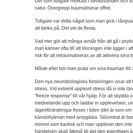
Det som tidigare mörkats i idrottsvärlden och so
natur. Övergrepp traumatiserar offret.
Tidigare var detta något som man gick i långvari
att tänka på. Det vet de flesta.
Vad mer gör att många avstår från att gå i psyk
man känner ofta till att lösningen inte ligger i
risk för att retraumatiseras av att aktivera sin
Måste eller bör man prata om sina trauman för a
Den nya neurobiologiska forskningen visar att tr
stress. Vid extremt upplevd stress då vi inte l
”freeze response” till vår hjälp. För att skydd
medvetande upp och laddar in upplevelsen, ung
lägesförändringar fryses i tiden (det är som om 
känslohjärnan med amygdala. Talcentrat är bort
minnet som kaotisk och man upplever den inte
händelsen skall återgå till det den egentligen