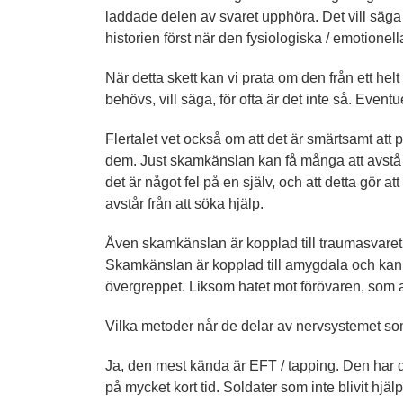
laddade delen av svaret upphöra. Det vill säga 
historien först när den fysiologiska / emotionell
När detta skett kan vi prata om den från ett hel
behövs, vill säga, för ofta är det inte så. Event
Flertalet vet också om att det är smärtsamt at
dem. Just skamkänslan kan få många att avstå f
det är något fel på en själv, och att detta gör a
avstår från att söka hjälp.
Även skamkänslan är kopplad till traumasvaret
Skamkänslan är kopplad till amygdala och ka
övergreppet. Liksom hatet mot förövaren, som an
Vilka metoder når de delar av nervsystemet som
Ja, den mest kända är EFT / tapping. Den har d
på mycket kort tid. Soldater som inte blivit hj