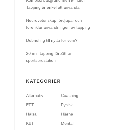
Komplex bakgrund men Mindful
Tapping är enkel att använda
Neurovetenskap fördjupar och
förenklar användningen av tapping
Debriefing till nytta för vem?
20 min tapping förbättrar
sportsprestation
KATEGORIER
Alternativ
Coaching
EFT
Fysisk
Hälsa
Hjärna
KBT
Mental