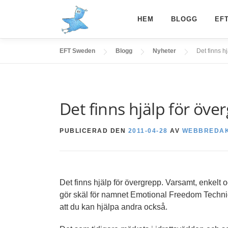
Hoppa
till
HEM
BLOGG
EF
innehåll
EFT Sweden
Blogg
Nyheter
Det finns h
Det finns hjälp för öve
PUBLICERAD DEN
2011-04-28
AV
WEBBREDA
Det finns hjälp för övergrepp. Varsamt, enkel
gör skäl för namnet Emotional Freedom Techniq
att du kan hjälpa andra också.