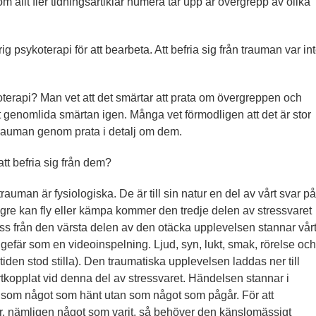
m allt fler tidningsartiklar numera tar upp är övergrepp av olika
g psykoterapi för att bearbeta. Att befria sig från trauman var in
oterapi? Man vet att det smärtar att prata om övergreppen och
 att genomlida smärtan igen. Många vet förmodligen att det är stor
a trauman genom prata i detalj om dem.
tt befria sig från dem?
auman är fysiologiska. De är till sin natur en del av vårt svar på
ängre kan fly eller kämpa kommer den tredje delen av stressvaret
a oss från den värsta delen av den otäcka upplevelsen stannar vår
efär som en videoinspelning. Ljud, syn, lukt, smak, rörelse och
tiden stod stilla). Den traumatiska upplevelsen laddas ner till
kopplat vid denna del av stressvaret. Händelsen stannar i
 som något som hänt utan som något som pågår. För att
 är, nämligen något som varit, så behöver den känslomässigt