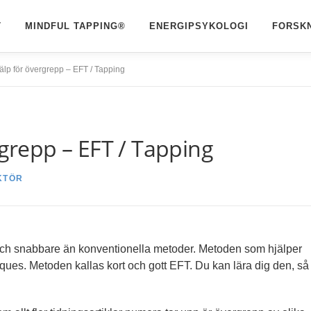
T
MINDFUL TAPPING®
ENERGIPSYKOLOGI
FORSK
jälp för övergrepp – EFT / Tapping
rgrepp – EFT / Tapping
KTÖR
t och snabbare än konventionella metoder. Metoden som hjälper
ues. Metoden kallas kort och gott EFT. Du kan lära dig den, så