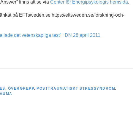
nswer” finns att se via
Center för Energipsykologis hemsida
.
änkat på EFTsweden.se https://eftsweden.se/forskning-och-
kallade det vetenskapliga test” i DN 28 april 2011
ES
,
ÖVERGREPP
,
POSTTRAUMATISKT STRESSYNDROM
,
RAUMA